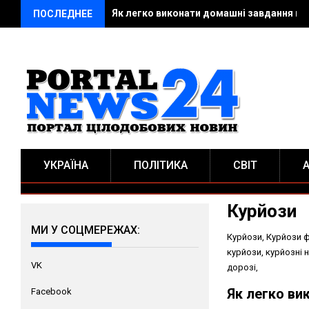
Вода: как ее правильно отфильтровать?
ПОСЛЕДНЕЕ
УКРАЇНА
ПОЛІТИКА
СВІТ
Курйози
МИ У СОЦМЕРЕЖАХ:
Курйози, Курйози ф
курйози, курйозні 
VK
дорозі,
Як легко ви
Facebook