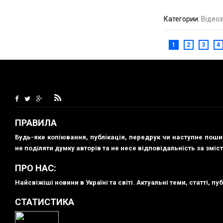
Категории:
Відеоз
1
2
3
4
ПРАВИЛА
Будь-яке копiювання, публiкацiя, передрук чи наступне пош
не поділяти думку авторів та не несе відповідальність за зміст
ПРО НАС:
Найсвіжіші новини в Україні та світі. Актуальні теми, статті, 
СТАТИСТИКА