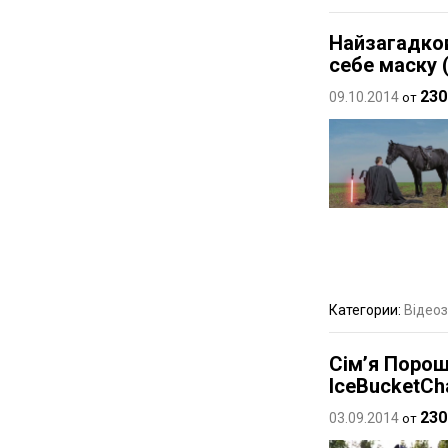
Найзагадков
себе маску 
230
09.10.2014
от
Категории:
Відеоз
Сім’я Порош
IceBucketCha
230
03.09.2014
от