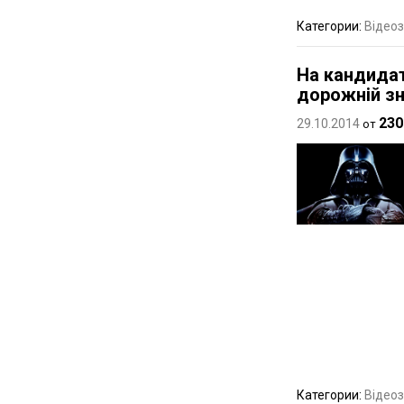
Категории:
Відеоз
На кандидат
дорожній зн
230
29.10.2014
от
Категории:
Відеоз