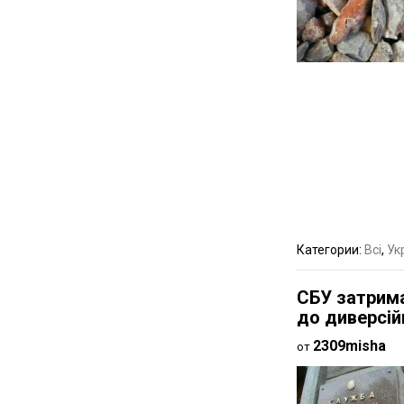
Категории:
Всі
,
Ук
СБУ затрима
до диверсій
2309misha
от