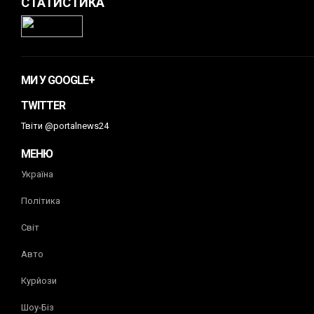
СТАТИСТИКА
МИ У GOOGLE+
TWITTER
Твіти @portalnews24
МЕНЮ
Україна
Політика
Світ
Авто
Курйози
Шоу-Біз