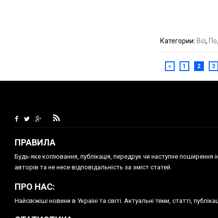
Категории:
Всі
,
По
«
1
2
3
ПРАВИЛА
Будь-яке копiювання, публiкацiя, передрук чи наступне поширення 
авторів та не несе відповідальність за зміст статей.
ПРО НАС:
Найсвіжіші новини в Україні та світі. Актуальні теми, статті, публ