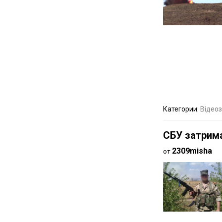
Категории:
Відеоз
СБУ затрима
2309misha
от