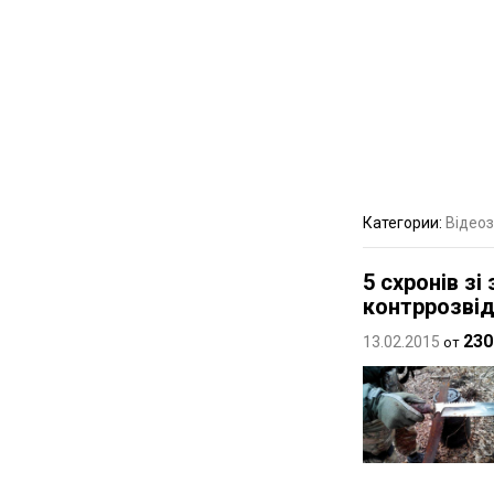
Категории:
Відеоз
5 схронів з
контррозвід
230
13.02.2015
от