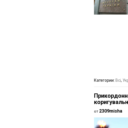
Категории:
Всі
,
Ук
Прикордонни
коригувальн
2309misha
от