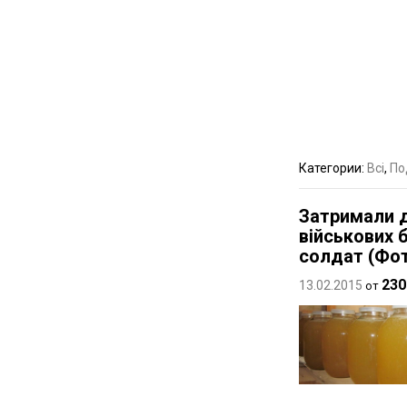
Категории:
Всі
,
По
Затримали д
військових 
солдат (Фо
230
13.02.2015
от