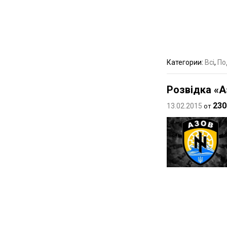
Категории:
Всі
,
По
Розвідка «А
230
13.02.2015
от