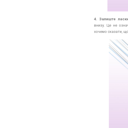
4. Залиште ласк
внизу. Це не озна
хочемо сказати, що