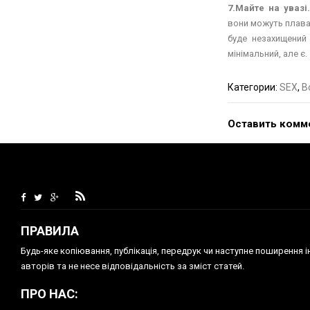
7.Майте на увазі
вони можуть плават
буде незахищений 
мінімальний, але є.
Категории:
SEX
,
В
Оставить комм
ПРАВИЛА
Будь-яке копiювання, публiкацiя, передрук чи наступне поширення 
авторів та не несе відповідальність за зміст статей.
ПРО НАС: