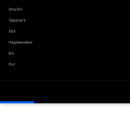
Шоу-Біз
Здоров'я
SEX
Надзвичайне
Всі
Рос