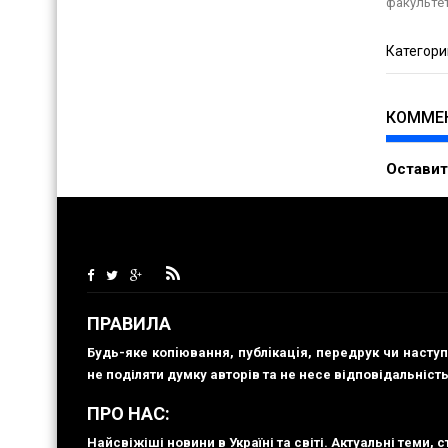
факультет
Категори
КОММЕ
Астаф’є
Оставит
новин (
04.08.2
[...] Даша
О
ПРАВИЛА
Будь-яке копiювання, публiкацiя, передрук чи наст
не поділяти думку авторів та не несе відповідальність
ПРО НАС:
Найсвіжіші новини в Україні та світі. Актуальні теми,