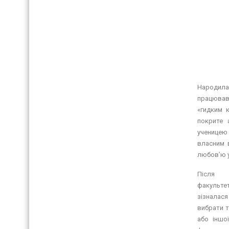
Народила
працював 
«гидким 
покрите 
ученицею 
власним 
любов’ю у
Після 
факульте
зізналася
вибрати т
або іншо