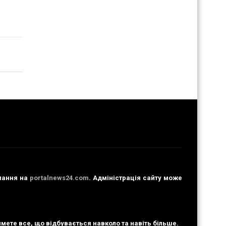
бових
илання на
portalnews24.com
. Адміністрація сайту може
тимете все, що відбувається навколо та навіть більше.