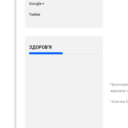
Google +
Twitter
ЗДОРОВ'Я
Пропонує
журналу «P
I love ma f