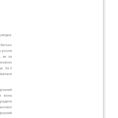
овідка:
 батько
а росла
, як за
азковою
. За її
увалася
ський
ів вона
орадила
ансової
ерський