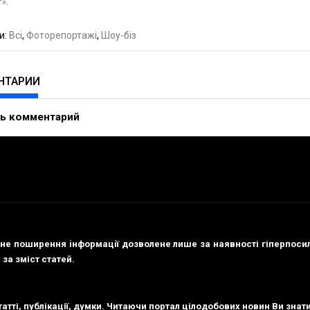
».
и:
Всі
,
Фоторепортажі
,
Шоу-біз
НТАРИИ
ва позувала у топі серед свиней і корів « Портал цілодо
ь комментарий
portalnews24.com)
014 в 19:41
 Астаф’єва опублікувала свої дитячі фото [...]
тветить
упне поширення iнформацiї дозволене лише за наявності гіперпос
 за зміст статей.
 статті, публікації, думки. Читаючи портал цілодобових новин Ви зна