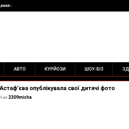
дання школяру?
АВТО
КУРЙОЗИ
ШОУ-БІЗ
ЗД
Астаф’єва опублікувала свої дитячі фото
2309misha
14
от