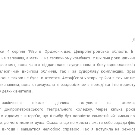
Д
ся 4 серпня 1985 в Орджонікідзе, Дніпропетровська область. Її
на залізниці, а мати — на тепличному комбінаті. У шкільні роки дівчин
каченям», вона часто піддавалася глузуванням з боку однокласників
алергічним висипом обличчя, так і за худорляву комплекцію. Зр
вона також не була: в атестаті Астаф’євої чотири трійки з точних наук
визнанням, вона отримувала «незадовільно» з поведінки і не корист
 деяких вчителів.
закінчення школи дівчина вступила на режисер
т Дніпропетровського театрального коледжу. Через кілька рок
 в одному з інтерв’ю, що її вибір був повністю самостійний: «мама п
е, до чого лежить душа. Сказала, що не можна ламати себе заради фін
ї вигоди і займатися нелюбою справою. Так я вступила на режис