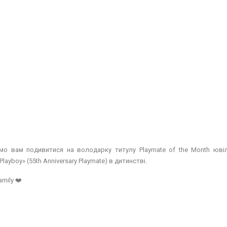
мо вам подивитися на володарку титулу Playmate of the Month юві
layboy» (55th Anniversary Playmate) в дитинстві.
amily ❤️