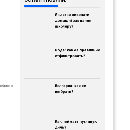
ОСТАННІ НОВИНИ:
Як легко виконати
домашні завдання
школяру?
Вода: как ее правильно
отфильтровать?
Болгарка: как ее
лейного
выбрать?
Как поймать пугливую
дичь?