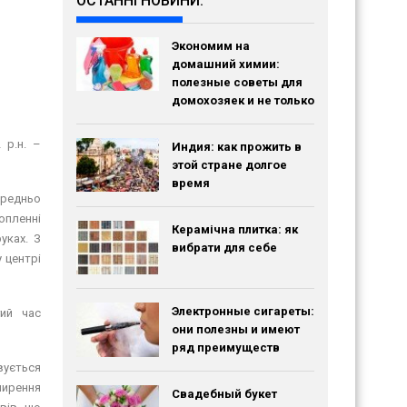
ОСТАННІ НОВИНИ:
Экономим на
домашний химии:
полезные советы для
домохозяек и не только
 р.н. –
Индия: как прожить в
этой стране долгое
время
ередньо
опленні
Керамічна плитка: як
уках. З
вибрати для себе
 центрі
Электронные сигареты:
гий час
они полезны и имеют
ряд преимуществ
вується
ширення
Свадебный букет