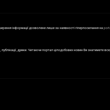
оширення iнформацiї дозволене лише за наявності гіперпосилання на
por
тті, публікації, думки. Читаючи портал цілодобових новин Ви знатимете вс