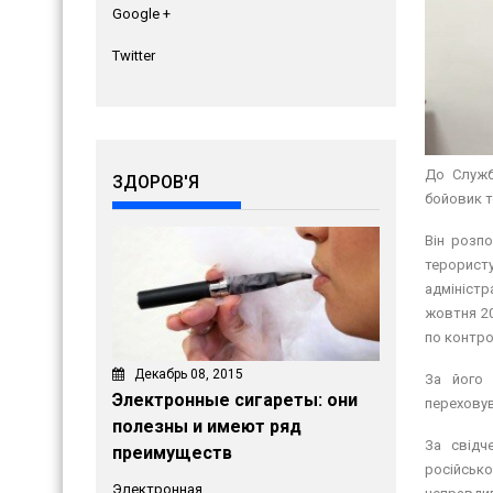
Google +
Twitter
До Служб
ЗДОРОВ'Я
бойовик т
Він розп
терорист
адміністр
жовтня 20
по контро
Декабрь 08, 2015
За його 
Электронные сигареты: они
переховув
полезны и имеют ряд
За свідч
преимуществ
російськ
Электронная