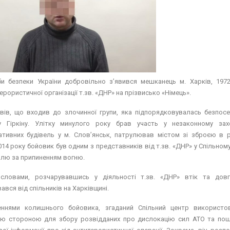
и безпеки України добровільно з’явився мешканець м. Харків, 1972
ерористичної організації т.зв. «ДНР» на прізвисько «Німець».
овів, що входив до злочинної групи, яка підпорядковувалась безпос
у Гіркіну. Улітку минулого року брав участь у незаконному зах
ативних будівель у м. Слов’янськ, патрулював містом зі зброєю в р
14 року бойовик був одним з представників від т.зв. «ДНР» у Спільному
лю за припиненням вогню.
словами, розчарувавшись у діяльності т.зв. «ДНР» втік та дов
ався від спільників на Харківщині.
еннями колишнього бойовика, згаданий Спільний центр використо
ою стороною для збору розвідданих про дислокацію сил АТО та по