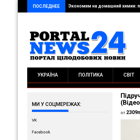
Экономим на домашний химии: п
ПОСЛЕДНЕЕ
УКРАЇНА
ПОЛІТИКА
СВІТ
Підруч
(Відео
МИ У СОЦМЕРЕЖАХ:
2309
от
VK
Facebook