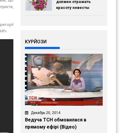
вів, що
должен отражать
пункти,
красоту невесты
риторії
НР».
КУРЙОЗИ
Декабрь 20, 2014
Ведуча ТСН обмовилася в
прямому ефірі (Відео)