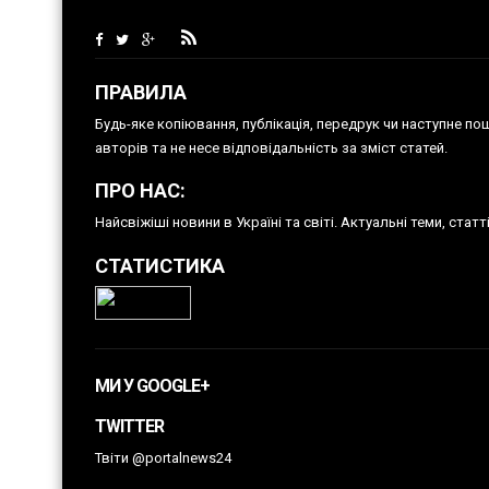
ПРАВИЛА
Будь-яке копiювання, публiкацiя, передрук чи наступне п
авторів та не несе відповідальність за зміст статей.
ПРО НАС:
Найсвіжіші новини в Україні та світі. Актуальні теми, ста
СТАТИСТИКА
МИ У GOOGLE+
TWITTER
Твіти @portalnews24