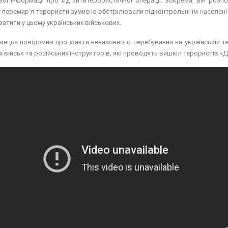
ої інформації про хід антитерористичної операції. Зокрема, він розпо
 перемир’я терористи зумисне обстрілювали підконтрольні їм населені 
ватити у цьому українських військових.
мець» повідомив про факти незаконного перебування на українській те
х військ та російських інструкторів, які проводять вишкіл терористів «Д