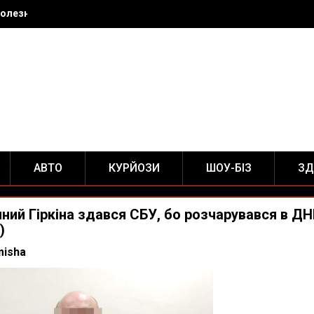
олезные советы для домохозяек и не только
АВТО
КУРЙОЗИ
ШОУ-БІЗ
ЗД
ний Гіркіна здався СБУ, бо розчарувався в Д
)
misha