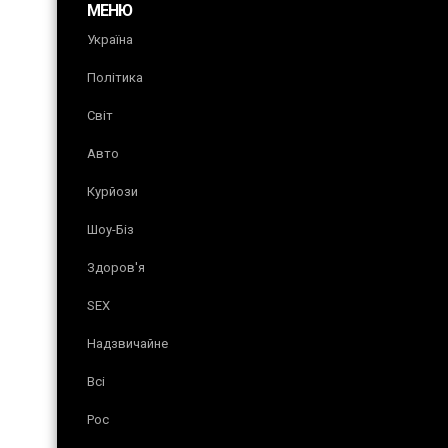
МЕНЮ
Україна
Політика
Світ
Авто
Курйози
Шоу-Біз
Здоров'я
SEX
Надзвичайне
Всі
Рос