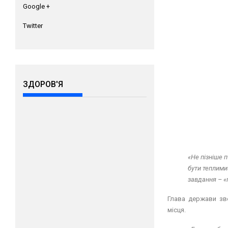
Google +
Twitter
ЗДОРОВ'Я
«Не пізніше п
бути теплими
завдання – «
Глава держави зве
місця.