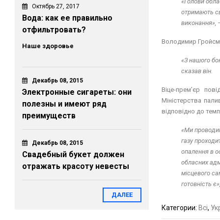
«Голови обла
Октябрь 27, 2017
отримають сьо
Вода: как ее правильно
виконання», 
отфильтровать?
Володимир Гройсма
Наше здоровье
«З нашого бо
сказав він.
Декабрь 08, 2015
Віце-прем’єр пов
Электронные сигареты: они
Міністерства пали
полезны и имеют ряд
відповідно до темп
преимуществ
«Ми проводим
газу проходи
Декабрь 08, 2015
опалення в о
Свадебный букет должен
обласних адм
отражать красоту невесты
місцевого са
готовність є
ДАЛЕЕ
Категории:
Всі
,
Ук