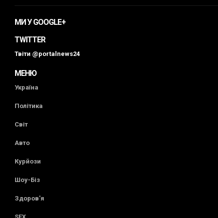
МИ У GOOGLE+
TWITTER
Твіти @portalnews24
МЕНЮ
Україна
Політика
Світ
Авто
Курйози
Шоу-Біз
Здоров'я
SEX