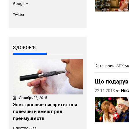
Google +
Twitter
ЗДОРОВ'Я
Категории:
SEX
Ме
Що подарува
Нік
22.11.2013
от
Декабрь 08, 2015
Электронные сигареты: они
полезны и имеют ряд
преимуществ
Электронная