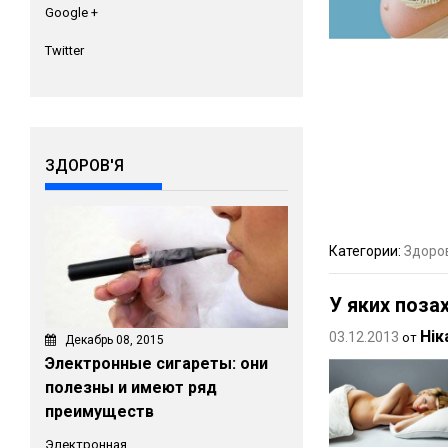
Google +
Twitter
ЗДОРОВ'Я
Категории:
Здоро
У яких поза
Нік
03.12.2013
от
Декабрь 08, 2015
Электронные сигареты: они
полезны и имеют ряд
преимуществ
Электронная