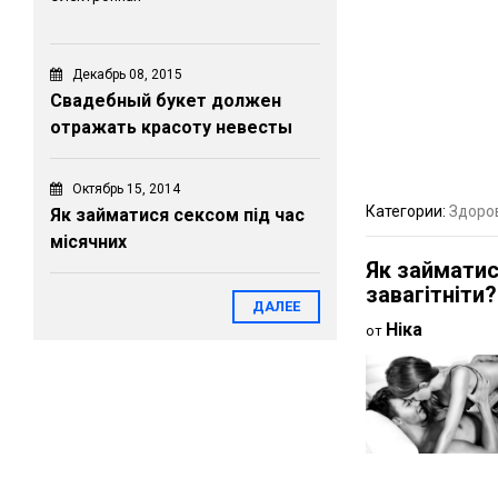
Декабрь 08, 2015
Свадебный букет должен
отражать красоту невесты
Октябрь 15, 2014
Категории:
Здоро
Як займатися сексом під час
місячних
Як займатис
завагітніти?
ДАЛЕЕ
Ніка
от