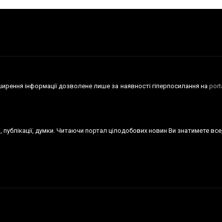
оширення iнформацiї дозволене лише за наявності гіперпосилання на
por
тті, публікації, думки. Читаючи портал цілодобових новин Ви знатимете вс