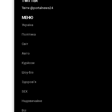
TWITTER
Твіти @portalnews24
МЕНЮ
Україна
Політика
Світ
Авто
Курйози
Шоу-Біз
Здоров'я
SEX
Надзвичайне
Всі