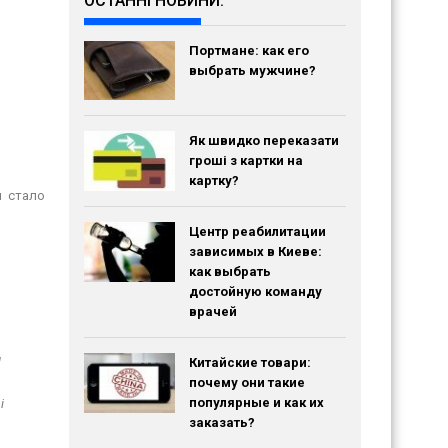
ОСТАННІ НОВИНИ:
Портмане: как его
выбрать мужчине?
Як швидко переказати
гроші з картки на
картку?
н стало
Центр реабилитации
зависимых в Киеве:
как выбрать
достойную команду
врачей
и
Китайские товари:
почему они такие
популярные и как их
і
заказать?