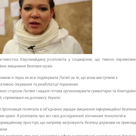
активістка Євромайдану розповіла у соцмережі, що темою перемови
йне зміцнення безпеки країн.
озмові я перш за все подякувала Латвії за те, що вони виступили з
ціативою лікування та реабіліатції поранених.
своєї сторони Латвія і надалі готова організовувати гуманітарні та благодійні
ії, спрямовані на допомогу Україні.
 пропозиція полягала в об’єднанні заради зміцнення інформаційної безпек
их країн. Я розповіла про всі свої дослідження злочинних технологій в
ормаційному просторі, що напряму загрожують безпеці держави на приклад
аїни.
ож розповіла про свої ініціативи у сфері енергетичної незалежності України.