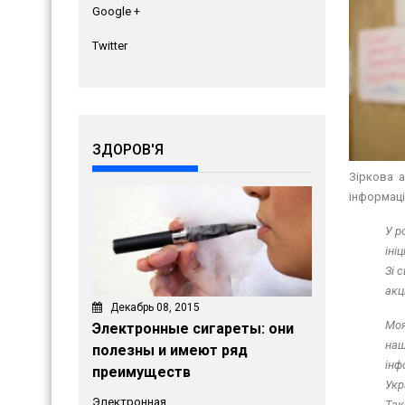
Google +
Twitter
ЗДОРОВ'Я
Зіркова 
інформаці
У р
іні
Зі 
акц
Декабрь 08, 2015
Моя
Электронные сигареты: они
наш
полезны и имеют ряд
інф
преимуществ
Укр
Электронная
Так