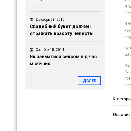
Я п
євр
Декабрь 08, 2015
Я б
Свадебный букет должен
кор
отражать красоту невесты
пот
Це 
Октябрь 15, 2014
Ця 
Як займатися сексом під час
місячних
P.S
бул
пов
ДАЛЕЕ
пор
Категори
Оставит