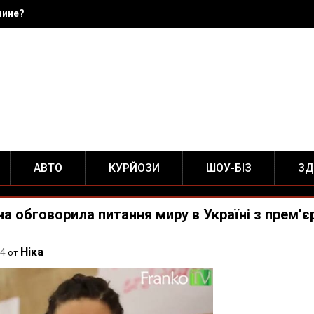
чине?
АВТО
КУРЙОЗИ
ШОУ-БІЗ
ЗД
а обговорила питання миру в Україні з прем’
Ніка
14
от