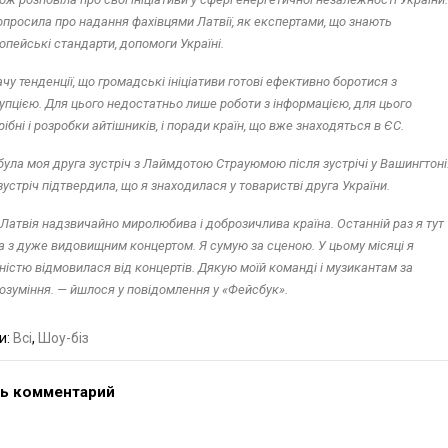
опросила про надання фахівцями Латвії, як експертами, що знають
опейські стандарти, допомоги Україні.
ачу тенденції, що громадські ініціативи готові ефективно боротися з
упцією. Для цього недостатньо лише роботи з інформацією, для цього
рібні і розробки айтішників, і поради країн, що вже знаходяться в ЄС.
була моя друга зустріч з Лаймдотою Страуюмою після зустрічі у Вашингтоні
зустріч підтвердила, що я знаходилася у товаристві друга України.
. Латвія надзвичайно миролюбива і доброзичлива країна. Останній раз я тут
а з дуже видовищним концертом. Я сумую за сценою. У цьому місяці я
ністю відмовилася від концертів. Дякую моїй команді і музикантам за
озуміння. — йшлося у повідомлення у «Фейсбук».
и:
Всі
,
Шоу-біз
ь комментарий