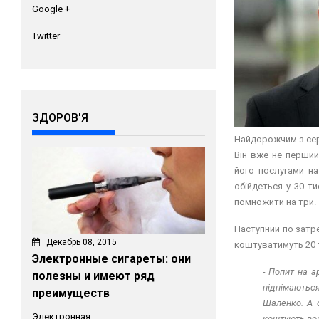
Google +
Twitter
ЗДОРОВ'Я
Найдорожчим з се
Він вже не перший
його послугами н
обійдеться у 30 ти
помножити на три.
Наступний по затре
Декабрь 08, 2015
коштуватимуть 20 т
Электронные сигареты: они
- Попит на а
полезны и имеют ряд
піднімаються
преимуществ
Шаленко. А о
Электронная
коштують во