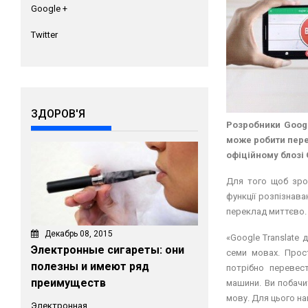
Google +
Twitter
ЗДОРОВ'Я
Розробники Googl
може робити перек
офіційному блозі 
Для того щоб зро
функції розпізнав
переклад миттєво.
Декабрь 08, 2015
«Google Translate
Электронные сигареты: они
семи мовах. Прост
полезны и имеют ряд
потрібно перевест
преимуществ
машини. Ви побачи
мову. Для цього на
Электронная