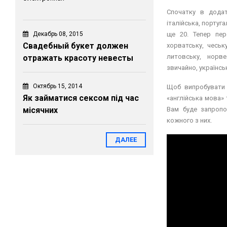
Спочатку в додат
італійська, португ
Декабрь 08, 2015
ще 20. Тепер пер
Свадебный букет должен
хорватську, чеську
литовську, норве
отражать красоту невесты
звичайно, українсь
Октябрь 15, 2014
Щоб випробувати 
Як займатися сексом під час
«англійська мова» 
місячних
Вам буде запропо
кожного з них.
ДАЛЕЕ