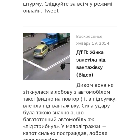
штурму. Слідкуйте за всім у режимі
онлайн: Tweet
Воскресенье,
Январь 19, 2014
ДТП: Жінка
залетіла під
вантажівку
(Відео)
Дивом вона не
зіткнулася в лобову з автомобілем
таксі (видно на повторі) і, в підсумку,
влетіла під вантажівку. Сила удару
була такою значною, що
багатотонний автомобіль аж
«підстрибнув». У малолітражки —
капот сильно постраждав, лобове
скло вилетіло,...