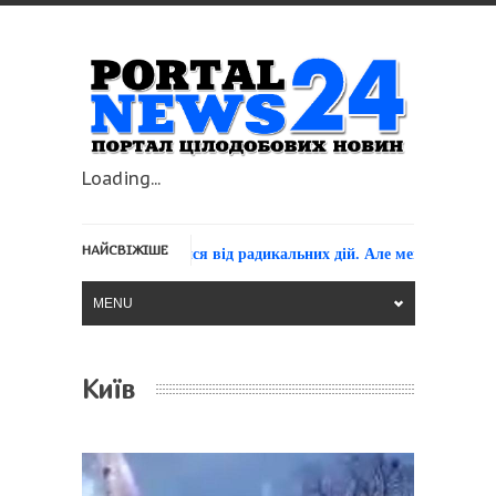
Loading...
НАЙСВІЖІШЕ
о закликав утриматися від радикальних дій. Але мене не почули» —
MENU
Київ