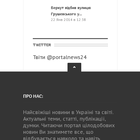
Беркут відбив вулицю
Грушевського у...
22 Янв 2014 в 12:38
TWITTER
Твіти @portalnews24
ПРО НАС:
Найсвіжіші новини в Україні та світі.
Актуальні теми, статті, публікації,
думки. Читаючи портал цілодобових
новин Ви знатимете все, що
відбувається навколо та навіть