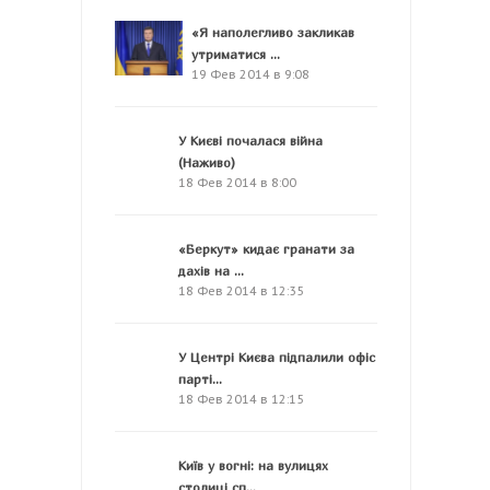
«Я наполегливо закликав
утриматися ...
19 Фев 2014 в 9:08
У Києві почалася війна
(Наживо)
18 Фев 2014 в 8:00
«Беркут» кидає гранати за
дахів на ...
18 Фев 2014 в 12:35
У Центрі Києва підпалили офіс
парті...
18 Фев 2014 в 12:15
Київ у вогні: на вулицях
столиці сп...