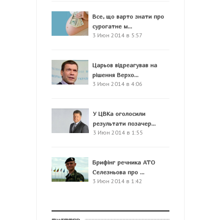
Все, що варто знати про
сурогатне м...
3 Июн 2014 в 5:57
Царьов відреагував на
рішення Верхо...
3 Июн 2014 в 4:06
У ЦВКа оголосили
результати позачер...
3 Июн 2014 в 1:55
Брифінг речника АТО
Селезньова про ...
3 Июн 2014 в 1:42