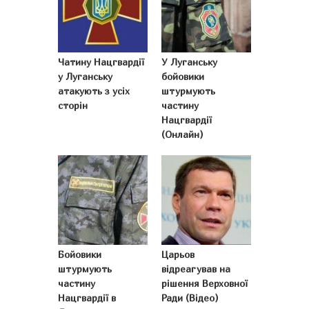
Чатину Нацгвардії
У Луганську
у Луганську
бойовики
атакують з усіх
штурмують
сторін
частину
Нацгвардії
(Онлайн)
Бойовики
Царьов
штурмують
відреагував на
частину
рішення Верховної
Нацгвардії в
Ради (Відео)