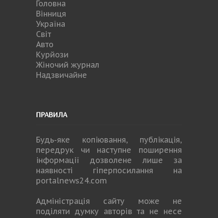
Головна
Вінниця
Україна
Світ
Авто
Курйози
Жіночий журнал
Надзвичайне
ПРАВИЛА
Будь-яке копiювання, публiкацiя,
передрук чи наступне поширення
iнформацiї дозволене лише за
наявності гіперпосилання на
portalnews24.com
Адміністрація сайту може не
поділяти думку авторів та не несе