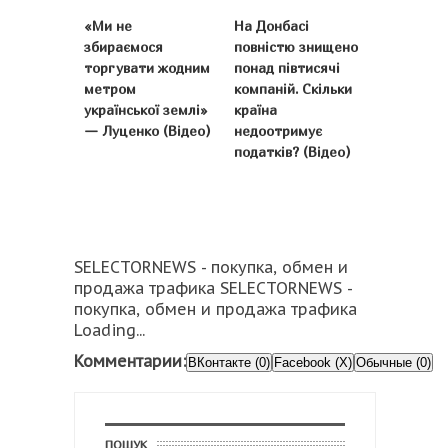
«Ми не
На Донбасі
збираємося
повністю знищено
торгувати жодним
понад півтисячі
метром
компаній. Скільки
української землі»
країна
— Луценко (Відео)
недоотримує
податків? (Відео)
SELECTORNEWS - покупка, обмен и
продажа трафика SELECTORNEWS -
покупка, обмен и продажа трафика
Loading...
Комментарии:
ВКонтакте (0)
Facebook (X)
Обычные (0)
ПОШУК