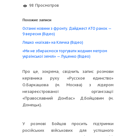
98 Просмотров
Похожие записи
Останні новини з фронту. Дайджест АТО ранок —
9 вересня (Відео)
Ляшко «наїхав» на Кличка (Відео)
«Ми не збираємося торгувати жодним метром
української землі» — Луценко (Відео)
Про це, зокрема, свідчить запис розмови
керівника руху «Русское единство»
О.Баркашова (м. Москва) з лідером
незареєстрованої організації
«Православний Донбас» Д.Бойцовим (м.
Донецьк).
У розмові Бойцов просить підтримки
російських військових для успішного