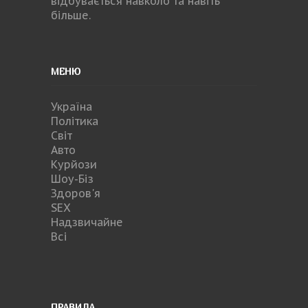
відбувається навколо та навіть
більше.
МЕНЮ
Україна
Політика
Світ
Авто
Курйози
Шоу-Біз
Здоров'я
SEX
Надзвичайне
Всі
ПРАВИЛА