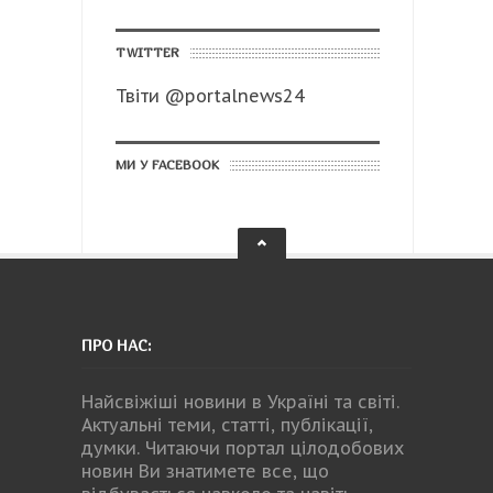
TWITTER
Твіти @portalnews24
МИ У FACEBOOK
ПРО НАС:
Найсвіжіші новини в Україні та світі.
Актуальні теми, статті, публікації,
думки. Читаючи портал цілодобових
новин Ви знатимете все, що