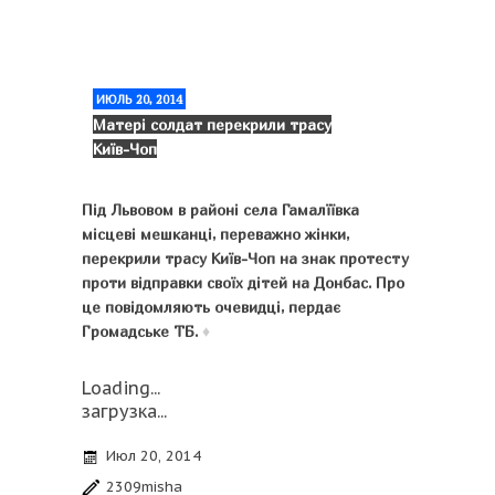
ИЮЛЬ 20, 2014
Матері солдат перекрили трасу
Київ-Чоп
Під Львовом в районі села Гамалїївка
місцеві мешканці, переважно жінки,
перекрили трасу Київ-Чоп на знак протесту
проти відправки своїх дітей на Донбас. Про
це повідомляють очевидці, пердає
Громадське ТБ.
♦
Loading...
загрузка...
Июл 20, 2014
2309misha