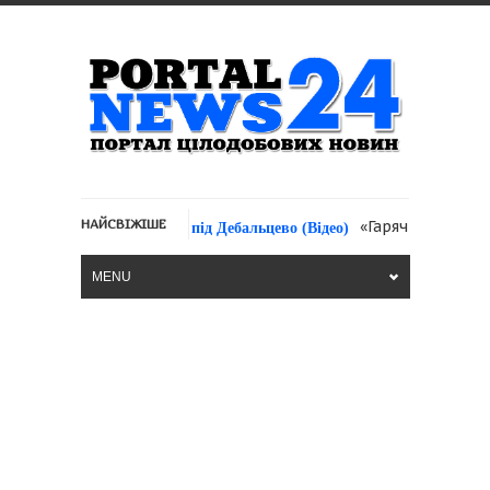
НАЙСВІЖІШЕ
«Гарячий ролик» про 
і АТО на «передовій» під Дебальцево (Відео)
MENU