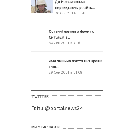
До Новоазовська
перекидають російсь...
30 Сен 2014 в 9:48
Останні новини з фронту.
Ситуація в...
30 Сен 2014 в 9:16
«Ми змінимо життя цієї країни
і змі...
29 Сен 2014 в 11:08
TWITTER
Твіти @portalnews24
МИ У FACEBOOK