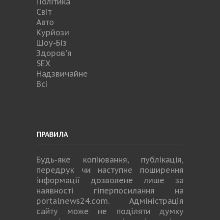
Політика
Світ
Авто
Курйози
Шоу-Біз
Здоров'я
SEX
Надзвичайне
Всі
ПРАВИЛА
Будь-яке копiювання, публiкацiя,
передрук чи наступне поширення
iнформацiї дозволене лише за
наявності гіперпосилання на
portalnews24.com
. Адміністрація
сайту може не поділяти думку