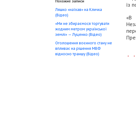
Похожие записи
із п
Ляшко «наїхав» на Кличка
(Відео)
«В
«Ми не збираємося торгувати
Нез
жодним метром української
пер
землі» — Луценко (Відео)
Пре
Оголошення воєнного стану не
впливає на рішення МВФ
відносно траншу (Відео)