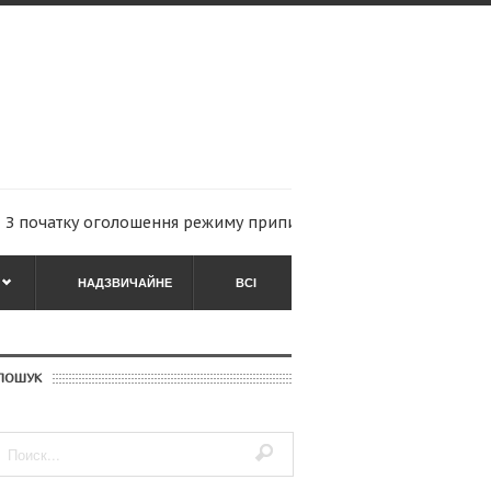
чатку оголошення режиму припинення вогню (з 18:00 5...
Ситуац
НАДЗВИЧАЙНЕ
ВСІ
ПОШУК