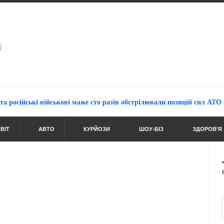
З по
ійські військові маже сто разів обстрілювали позицій сил АТО
ВІТ
АВТО
КУРЙОЗИ
ШОУ-БІЗ
ЗДОРОВ’Я