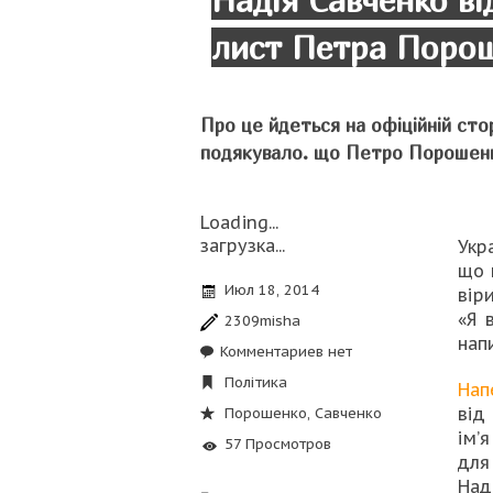
Надія Савченко ві
лист Петра Поро
Про це йдеться на офіційній стор
подякувало. що Петро Порошенк
Loading...
загрузка...
Укр
що 
Июл 18, 2014
вір
«Я 
2309misha
нап
Комментариев нет
Політика
Нап
від
Порошенко
,
Савченко
ім’
57 Просмотров
для
Над