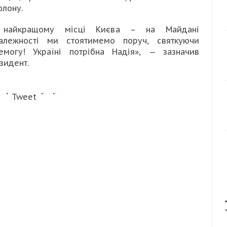
олону.
 найкращому місці Києва – на Майдані
алежності ми стоятимемо поруч, святкуючи
емогу! Україні потрібна Надія», — зазначив
зидент.
Tweet