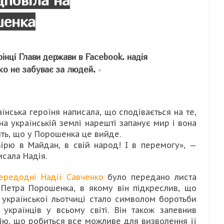
дповіла на
шенка
інці Глави держави в Facebook. надія
о не забуває за людей.
♦
аїнська героїня написала, що сподівається на те,
на українській землі нарешті запанує мир і вона
ить, що у Порошенка це вийде.
вірю в Майдан, в свій народ! І в перемогу», —
исала Надія.
ередодні Надії Савченко
було передано листа
 Петра Порошенка, в якому він підкреслив, що
я української льотчиці стало символом боротьби
 українців у всьому світі. Він також запевнив
ію, що робиться все можливе для визволення її