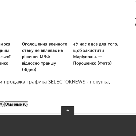
ємося
Оголошення воєнного
«У нас є все для того,
дним
стану не впливає на
щоб захистити
ської
рішення МВФ
Маріуполь» —
енко
відносно траншу
Порошенко (Фото)
(Відео)
и продажа трафика SELECTORNEWS - покупка,
X)
Обычные (0)