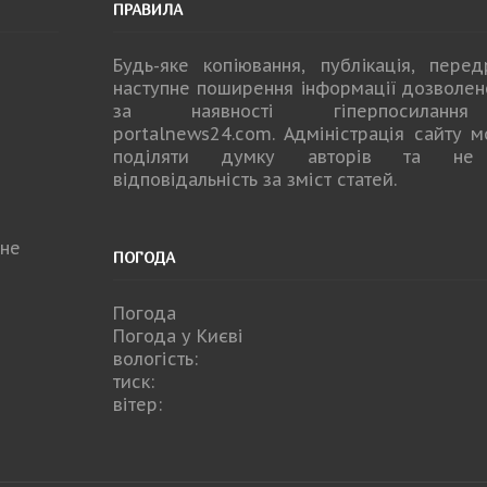
ПРАВИЛА
Будь-яке копiювання, публiкацiя, пере
наступне поширення iнформацiї дозволе
за наявності гіперпосилан
portalnews24.com
. Адміністрація сайту 
поділяти думку авторів та не
відповідальність за зміст статей.
не
ПОГОДА
Погода
Погода у
Києві
вологість:
тиск:
вітер: