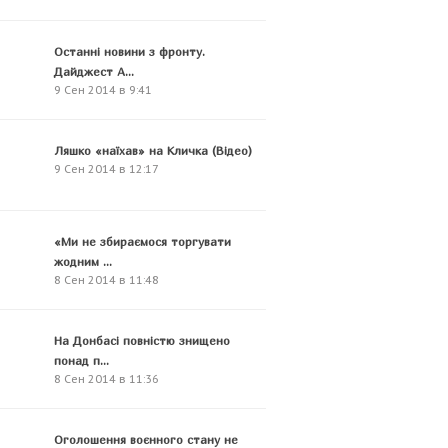
Останні новини з фронту.
Дайджест А...
9 Сен 2014 в 9:41
Ляшко «наїхав» на Кличка (Відео)
9 Сен 2014 в 12:17
«Ми не збираємося торгувати
жодним ...
8 Сен 2014 в 11:48
На Донбасі повністю знищено
понад п...
8 Сен 2014 в 11:36
Оголошення воєнного стану не