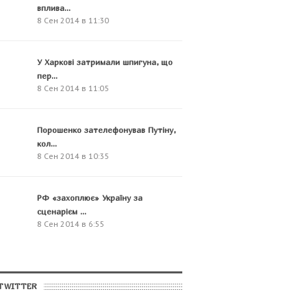
вплива...
8 Сен 2014 в 11:30
У Харкові затримали шпигуна, що
пер...
8 Сен 2014 в 11:05
Порошенко зателефонував Путіну,
кол...
8 Сен 2014 в 10:35
РФ «захоплює» Україну за
сценарієм ...
8 Сен 2014 в 6:55
TWITTER