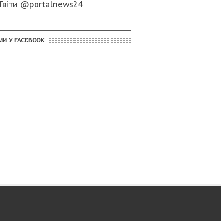
Твіти @portalnews24
МИ У FACEBOOK