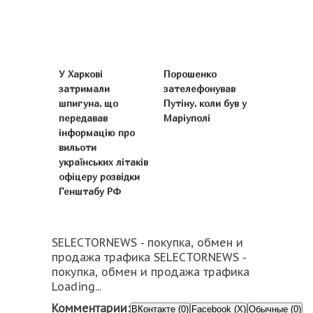
У Харкові
Порошенко
затримали
зателефонував
шпигуна, що
Путіну, коли був у
передавав
Маріуполі
інформацію про
вильоти
українських літаків
офіцеру розвідки
Генштабу РФ
SELECTORNEWS - покупка, обмен и
продажа трафика SELECTORNEWS -
покупка, обмен и продажа трафика
Loading...
Комментарии:
ВКонтакте (0)
Facebook (X)
Обычные (0)