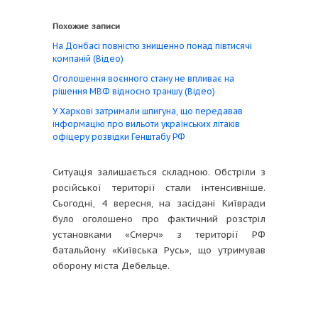
Похожие записи
На Донбасі повністю знищенно понад півтисячі
компаній (Відео)
Оголошення воєнного стану не впливає на
рішення МВФ відносно траншу (Відео)
У Харкові затримали шпигуна, що передавав
інформацію про вильоти українських літаків
офіцеру розвідки Генштабу РФ
Ситуація залишається складною. Обстріли з
російської території стали інтенсивніше.
Сьогодні, 4 вересня, на засідані Київради
було оголошено про фактичний розстріл
установками «Смерч» з території РФ
батальйону «Київська Русь», що утримував
оборону міста Дебельце.