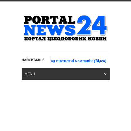
НАЙСВІЖІШЕ
«Близько 400 к
повністю знищенно понад півтисячі компаній (Відео)
MENU