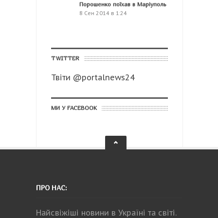
Порошенко поїхав в Маріуполь
8 Сен 2014 в 1:24
TWITTER
Твіти @portalnews24
МИ У FACEBOOK
ПРО НАС:
Найсвіжіші новини в Україні та світі.