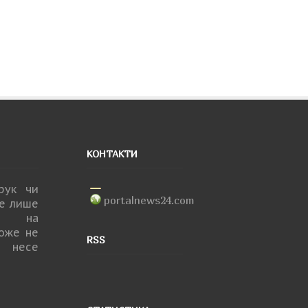
КОНТАКТИ
друк чи
portalnews24.com
не лише
ня на
може не
RSS
 несе