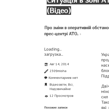
Ситуація в зоні А
(Відео)
Про зміни в оперативній обстано
прес-центрі АТО.
♦
Loading...
загрузка...
Укр
про
Авг 14, 2014
нас
бло
2309misha
Під
Комментариев нет
Відеозвіти
,
Всі
,
Дві
Надзвичайне
мін
12 Просмотров
сил
Так
які
Похожие записи