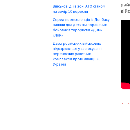
рай
Військові дії в зоні АТО станом
вій
на вечір 10 вересня
Серед переселенців із Донбасу
виявли два десятки поранених
бойовиків терористів «ДНР» і
«ЛНР»
Двох російських військових
підозрюються у застосуванні
переносних ракетних
комплексів проти авіації ЗС
України