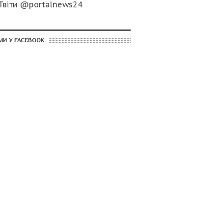
Твіти @portalnews24
МИ У FACEBOOK