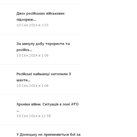
Двох російських військових
підозрюю...
10 Сен 2014 в 5:55
За минулу добу терористи та
російсь...
10 Сен 2014 в 1:06
Російські найманці затопили 3
шахти...
10 Сен 2014 в 1:04
Хроніка війни. Ситуація в зоні АТО
...
10 Сен 2014 в 12:58
У Донецьку не припиняються бої за