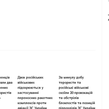
ленців
Двох російських
За минулу добу
явли два
військових
терористи та
нених
підозрюються у
російські військові
ористів
застосуванні
скоїли 20 провокацій
»
переносних ракетних
та обстрілів
комплексів проти
блокпостів та позицій
авіації ЗС України
підрозділів ЗС України