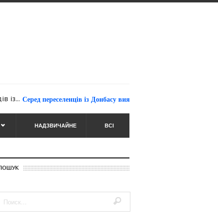
Серед переселенців із Донбасу виявли два десятки поранених бойов
НАДЗВИЧАЙНЕ
ВСІ
ПОШУК