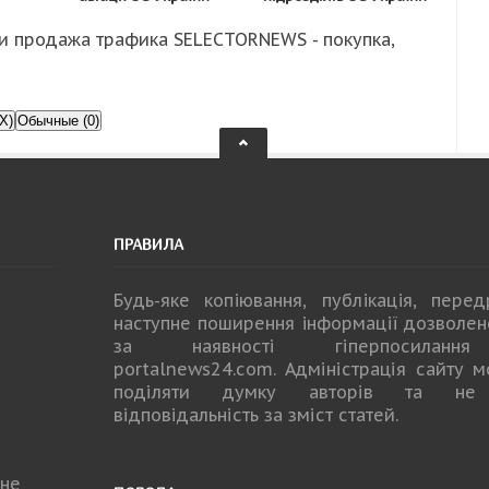
и продажа трафика SELECTORNEWS - покупка,
X)
Обычные (0)
ПРАВИЛА
Будь-яке копiювання, публiкацiя, пере
наступне поширення iнформацiї дозволе
за наявності гіперпосилан
portalnews24.com
. Адміністрація сайту 
поділяти думку авторів та не
відповідальність за зміст статей.
не