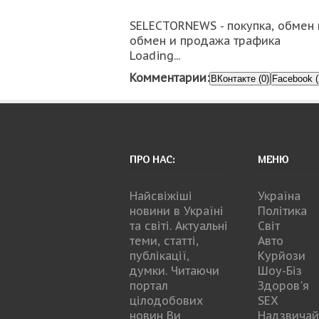
SELECTORNEWS - покупка, обмен 
обмен и продажа трафика
Loading...
Комментарии:
ВКонтакте (0)
Facebook (
ПРО НАС:
МЕНЮ
Найсвіжіші
Україна
новини в Україні
Політика
та світі. Актуальні
Світ
теми, статті,
Авто
публікації,
Курйози
думки. Читаючи
Шоу-Біз
портал
Здоров'я
цілодобових
SEX
новин Ви
Надзвичай