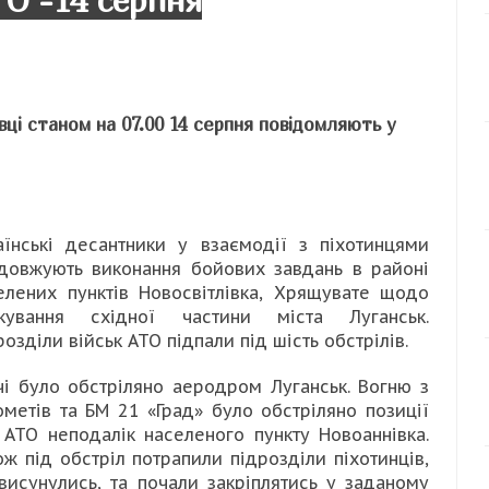
ТО -14 серпня
вці станом на 07.00 14 серпня повідомляють у
аїнські десантники у взаємодії з піхотинцями
довжують виконання бойових завдань в районі
елених пунктів Новосвітлівка, Хрящувате щодо
кування східної частини міста Луганськ.
розділи військ АТО підпали під шість обстрілів.
чі було обстріляно аеродром Луганськ. Вогню з
ометів та БМ 21 «Град» було обстріляно позиції
 АТО неподалік населеного пункту Новоаннівка.
ож під обстріл потрапили підрозділи піхотинців,
 висунулись, та почали закріплятись у заданому