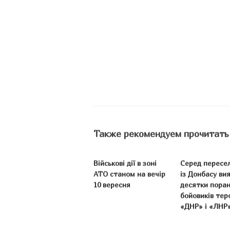
Также рекомендуем прочитать
Військові дії в зоні
Серед пересе
АТО станом на вечір
із Донбасу ви
10 вересня
десятки пора
бойовиків тер
«ДНР» і «ЛНР