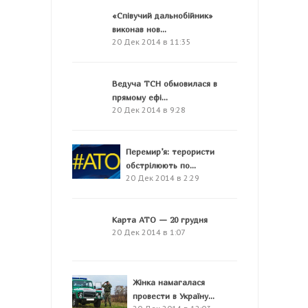
«Співучий дальнобійник»
виконав нов...
20 Дек 2014 в 11:35
Ведуча ТСН обмовилася в
прямому ефі...
20 Дек 2014 в 9:28
Перемир’я: терористи
обстрілюють по...
20 Дек 2014 в 2:29
Карта АТО — 20 грудня
20 Дек 2014 в 1:07
Жінка намагалася
провести в Україну...