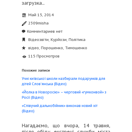
загрузка...
Май 15, 2014
2309misha
Комментариев нет
Відеозвіти
,
Курйози
,
Політика
відео
,
Порошенко
,
Тимошенко
115 Просмотров
Похожие записи
Учні київської школи назбирали подарунків для
дітей Слов’янська (Відео)
«Йолка в Новоросію» – черговий «гумконвой» з
Росії (Відео)
«Співучий дальнобійник» виконав новий хіт
(Відео)
Нагадаємо, що вчора, 14 травня,
після обіду екстрені служби міста