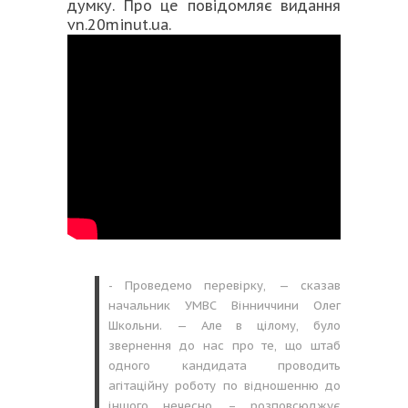
думку. Про це повідомляє видання
vn.20minut.ua
.
- Проведемо перевірку, — сказав
начальник УМВС Вінниччини Олег
Школьни. — Але в цілому, було
звернення до нас про те, що штаб
одного кандидата проводить
агітаційну роботу по відношенню до
іншого нечесно – розповсюджує