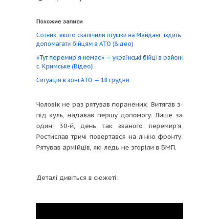
Похожие записи
Сотник, якого скалічили тітушки на Майдані, їздить
допомагати бійцям в АТО (Відео)
«Тут перемир’я немає» — українські бійці в районі
c. Кримське (Відео)
Ситуація в зоні АТО — 18 грудня
Чоловік не раз рятував поранених. Витягав з-
під куль, надавав першу допомогу. Лише за
один, 30-й, день так званого перемир’я,
Ростислав тричі повертався на лінію фронту.
Рятував армійців, які ледь не згоріли в БМП.
Деталі дивіться в сюжеті: