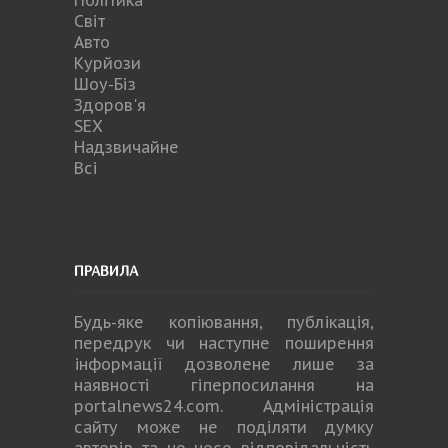
Світ
Авто
Курйози
Шоу-Біз
Здоров'я
SEX
Надзвичайне
Всі
ПРАВИЛА
Будь-яке копiювання, публiкацiя,
передрук чи наступне поширення
iнформацiї дозволене лише за
наявності гіперпосилання на
portalnews24.com
. Адміністрація
сайту може не поділяти думку
авторів та не несе відповідальність