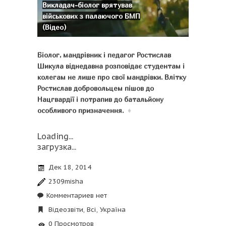
Викладач-біолог врятував
військових з палаючого БМП
(Відео)
Біолог, мандрівник і педагог Ростислав
Шикула віднедавна розповідає студентам і
колегам не лише про свої мандрівки. Влітку
Ростислав добровольцем пішов до
Нацгвардії і потрапив до батальйону
особливого призначення.
♦
Loading...
загрузка...
Дек 18, 2014
2309misha
Комментариев нет
Відеозвіти
,
Всі
,
Україна
0 Просмотров