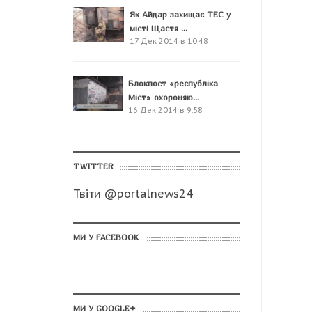
Як Айдар захищає ТЕС у
місті Щастя ...
17 Дек 2014 в 10:48
Блокпост «республіка
Міст» охороняю...
16 Дек 2014 в 9:58
TWITTER
Твіти @portalnews24
МИ У FACEBOOK
МИ У GOOGLE+