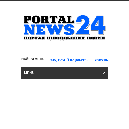
НАЙСВІЖІШЕ
тей хоча б гуманітаркою, нам її не дають» — жителька Макіївки (Від
MENU