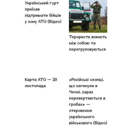
Український гурт
приїхав
підтримати бійців
у зону АТО (Відео)
Терористи воюють
між собою та
перегруповуються
Карта АТО — 20
«Російські хлопці,
листопада
що загинули в
Чечні, зараз
перевертаються в
гробах» —
откровення
українського
військового (Відео)