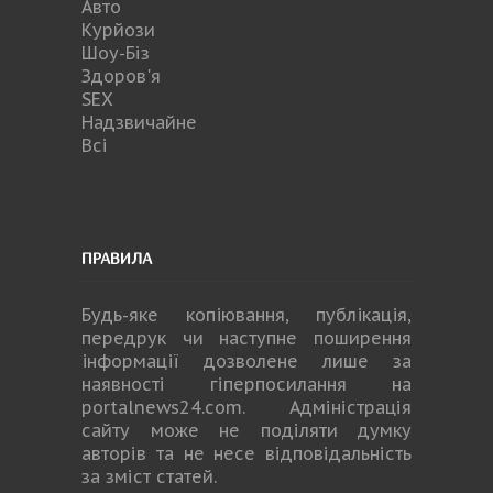
Авто
Курйози
Шоу-Біз
Здоров'я
SEX
Надзвичайне
Всі
ПРАВИЛА
Будь-яке копiювання, публiкацiя,
передрук чи наступне поширення
iнформацiї дозволене лише за
наявності гіперпосилання на
portalnews24.com
. Адміністрація
сайту може не поділяти думку
авторів та не несе відповідальність
за зміст статей.