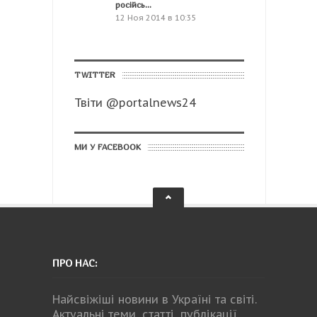
російсь...
12 Ноя 2014 в 10:35
TWITTER
Твіти @portalnews24
МИ У FACEBOOK
ПРО НАС:
Найсвіжіші новини в Україні та світі.
Актуальні теми, статті, публікації,