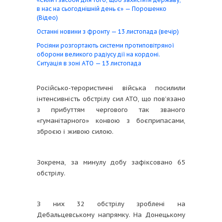
в нас на сьогоднішній день є» — Порошенко
(Відео)
Останні новини з фронту — 13 листопада (вечір)
Росіяни розгортають системи протиповітряної
оборони великого радіусу дії на кордоні.
Ситуація в зоні АТО — 13 листопада
Російсько-терористичні війська посилили
інтенсивність обстрілу сил АТО, що пов’язано
з прибуттям чергового так званого
«гуманітарного» конвою з боєприпасами,
зброєю і живою силою.
Зокрема, за минулу добу зафіксовано 65
обстрілу.
З них 32 обстрілу зроблені на
Дебальцевському напрямку. На Донецькому