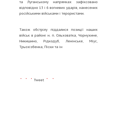
та Луганському напрямках зафіксовано
відповідно 13 і 6 вогневих ударів, нанесених
російськими військами і терористами.
Також обстрілу піддалися позиції наших
військ в районі н. п. Ольховатка, Чорнухине,
Никишино, Рідкодуб, Ленінське, Міус,
Трьохізбенка, Піски та ін
Tweet