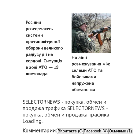
Росіяни
розгортають
системи
протиповітряної
оборони великого
радіусу дії на
На лінії
кордоні. Ситуація
розмежування між
в зоні АТО — 13
силами АТО та
листопада
бойовиками
напружена
обстановка
SELECTORNEWS - покупка, обмен и
продажа трафика SELECTORNEWS -
покупка, обмен и продажа трафика
Loading...
Комментарии:
ВКонтакте (0)
Facebook (X)
Обычные (1)