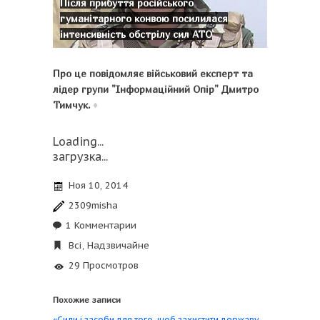
Після прибуття російського
гуманітарного конвою посилилася
інтенсивність обстрілу сил АТО
Про це повідомляє військовий експерт та
лідер групи "Інформаційний Опір" Дмитро
Тимчук.
♦
Loading...
загрузка...
Ноя 10, 2014
2309misha
1 Комментарии
Всі
,
Надзвичайне
29 Просмотров
Похожие записи
«Сили і засоби для того, щоб захистити державу,