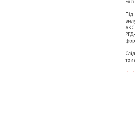
міс
Під
вил
АКС
РГД
фор
Слі
три