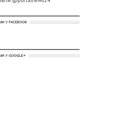
Твіти @portalnews24
МИ У FACEBOOK
МИ У GOOGLE+