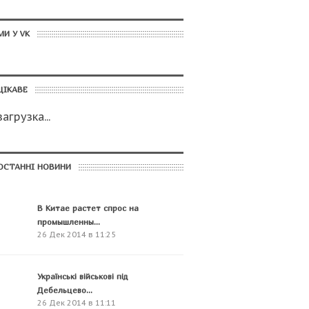
МИ У VK
ЦІКАВЕ
загрузка...
ОСТАННІ НОВИНИ
В Китае растет спрос на
промышленны...
26 Дек 2014 в 11:25
Українські військові під
Дебельцево...
26 Дек 2014 в 11:11