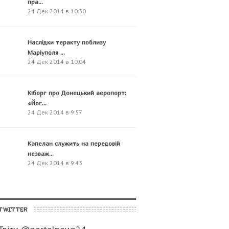
пра...
24 Дек 2014 в 10:30
Наслідки теракту поблизу
Маріуполя ...
24 Дек 2014 в 10:04
Кіборг про Донецький аеропорт:
«Йог...
24 Дек 2014 в 9:57
Капелан служить на передовій
незваж...
24 Дек 2014 в 9:43
TWITTER