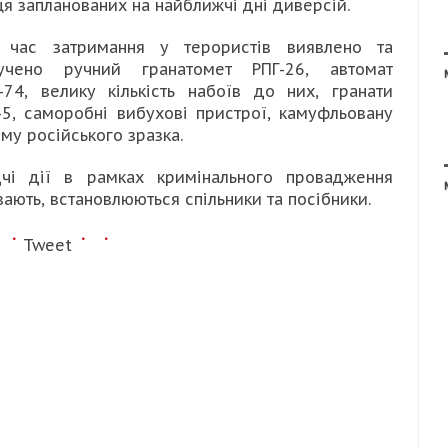
ця запланованих на найближчі дні диверсій.
 час затримання у терористів виявлено та
учено ручний гранатомет РПГ-26, автомат
-74, велику кількість набоїв до них, гранати
-5, саморобні вибухові пристрої, камуфльовану
му російського зразка.
дчі дії в рамках кримінального провадження
вають, встановлюються спільники та посібники.
Tweet