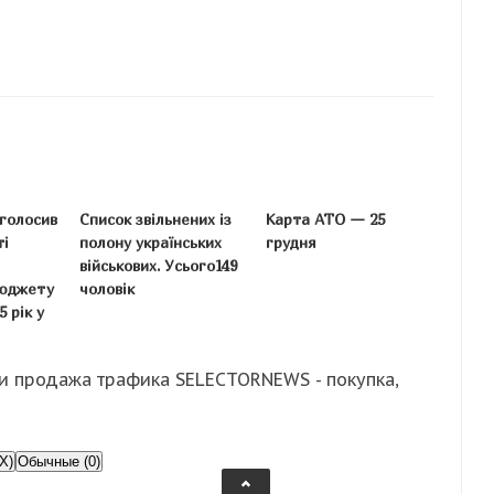
голосив
Список звільнених із
Карта АТО — 25
ті
полону українських
грудня
військових. Усього149
бюджету
чоловік
5 рік у
и продажа трафика SELECTORNEWS - покупка,
X)
Обычные (0)