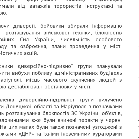
имали від ватажків терористів інструктажі та
ою.
уючи диверсії, бойовики збирали інформацію
 розташування військової техніки, блокпостів
ойних Сил України, чисельність особового
аду та озброєння, плани проведення у місті
ріотичних акцій.
сники диверсійно-підривної групи планували
нити вибухи поблизу адміністративних будівель
аріуполі, місць масового скупчення людей з
ою дестабілізації обстановки у місті.
ленів диверсійно-підривної групи вилучено
ти Донецької області та Маріуполя з позначками
ць розташування блокпостів ЗС України, об’єктів,
злочинцями вже були вчинені теракти у червні
. На цих мапах були також позначені узгоджені з
ажками «ДНР» та їхніми іноземними кураторами