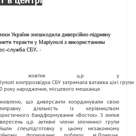
т в центрі
пеки України знешкодила диверсійно-підривну
снити теракти у Маріуполі з використанням
прес-служба СБУ.
♦
5 жовтня ц.р. у
іуполі контррозвідка СБУ затримала ватажка цієї групи
0 року народження, місцевого мешканця.
ановлено, що диверсанти координували свою
отиправну діяльність із керівництвом
ористичного бандформування «Восток». З липня
вересень ц.р. активні члени злочинної групи
йшли спецпідготовку у цьому незаконному
ройному формуванні поблизу м.Донецьк,