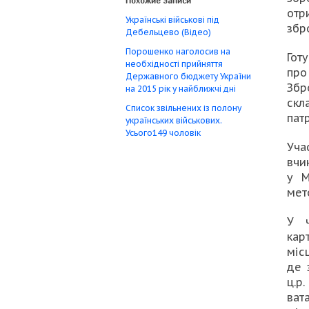
Похожие записи
отр
Українські військові під
збр
Дебельцево (Відео)
Порошенко наголосив на
Гот
необхідності прийняття
про
Державного бюджету України
Збр
на 2015 рік у найближчі дні
скл
Список звільнених із полону
пат
українських військових.
Усього149 чоловік
Уча
вчи
у М
мет
У ч
кар
міс
де 
ц.р
ват