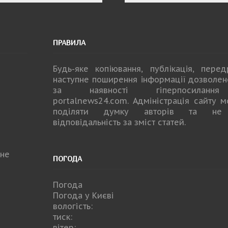
ПРАВИЛА
Будь-яке копiювання, публiкацiя, пере
наступне поширення iнформацiї дозволе
за наявності гіперпосилан
portalnews24.com
. Адміністрація сайту 
поділяти думку авторів та не
відповідальність за зміст статей.
не
ПОГОДА
Погода
Погода у
Києві
вологість:
тиск:
вітер: