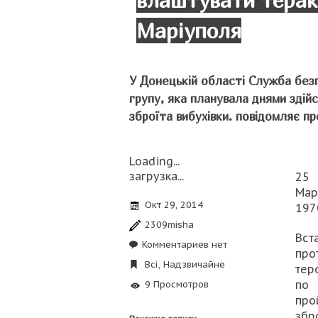
влаштувати терак
Маріуполя
У Донецькій області Служба без
групу, яка планувала днями здій
зброїта вибухівки. повідомляє 
Loading...
загрузка...
2
Мар
Окт 29, 2014
197
2309misha
Вст
Комментариев нет
пр
Всі
,
Надзвичайне
тер
по 
9 Просмотров
про
зб