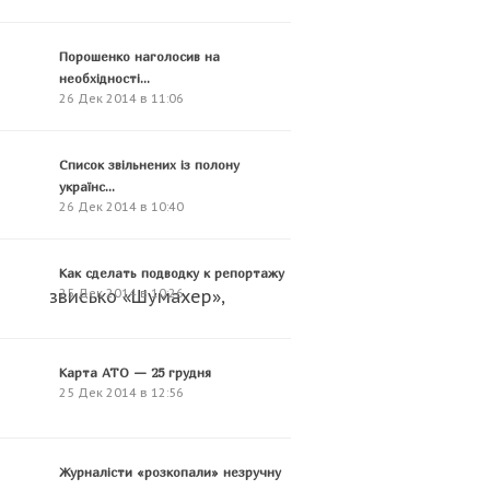
Порошенко наголосив на
необхідності...
26 Дек 2014 в 11:06
Список звільнених із полону
українс...
26 Дек 2014 в 10:40
Как сделать подводку к репортажу
 на прізвисько «Шумахер»,
25 Дек 2014 в 10:26
Карта АТО — 25 грудня
25 Дек 2014 в 12:56
Журналісти «розкопали» незручну