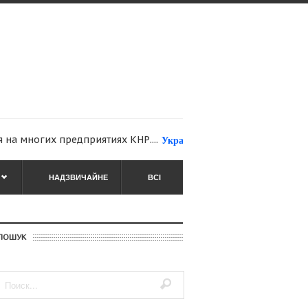
огих предприятиях КНР....
Українські військові під Дебельцево (Ві
НАДЗВИЧАЙНЕ
ВСІ
ПОШУК