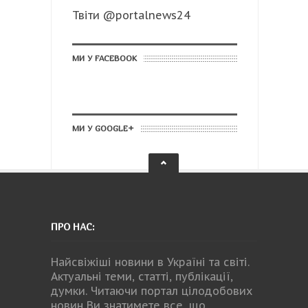
Твіти @portalnews24
МИ У FACEBOOK
МИ У GOOGLE+
ПРО НАС:
Найсвіжіші новини в Україні та світі.
Актуальні теми, статті, публікації,
думки. Читаючи портал цілодобових
новин Ви знатимете все, що