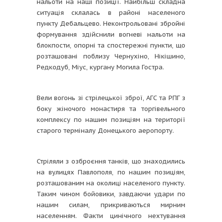
нальоти на наші позиції. Найбільш складна
ситуація склалась в районі населеного
пункту Дебальцево. Неконтрольовані збройні
формування здійснили вогневі нальоти на
блокпости, опорні та спостережні пункти, що
розташовані поблизу Чернухіно, Нікішино,
Редкодуб, Міус, кургану Могила Гостра.
Вели вогонь зі стрілецької зброї, АГС та РПГ з
боку жіночого монастиря та торгівельного
комплексу по нашим позиціям на території
старого терміналу Донецького аеропорту.
Стріляли з озброєння танків, що знаходились
на вулицях Павлополя, по нашим позиціям,
розташованим на околиці населеного пункту.
Таким чином бойовики, завдаючи удари по
нашим силам, прикриваються мирним
населенням. Факти цинічного нехтування