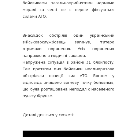
бойовиками загальноприйнятими нормами
моралі та честі не в перше фіксуються
силами АТО.
Внаслідок обстрілів один український
військовослужбовець загинув, п’ятеро
отримали поранення. Усіх поранених
направлено в медичні заклади.
Напружена ситуація в районі 31 блокпосту.
Там протягом дня бойовики неодноразово
обстріляли позиції сил АТО. Вогнем у
відповідь знищено вогневу точку бойовиків,
що була розташована неподалік населеного
пункту Фрунзе.
Деталі дивіться у сюжеті: