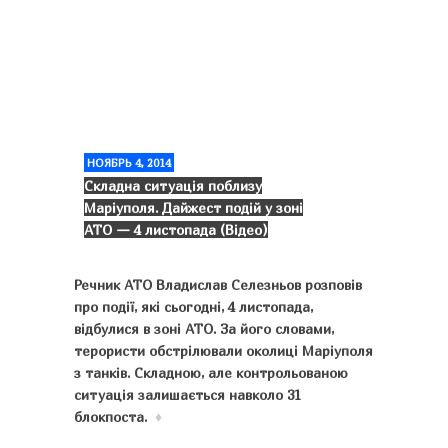
НОЯБРЬ 4, 2014
Складна ситуація поблизу
Маріуполя. Дайжест подій у зоні
АТО — 4 листопада (Відео)
Речник АТО Владислав Селезньов розповів
про події, які сьогодні, 4 листопада,
відбулися в зоні АТО. За його словами,
терористи обстрілювали околиці Маріуполя
з танків. Складною, але контрольованою
ситуація залишається навколо 31
блокпоста.
♦