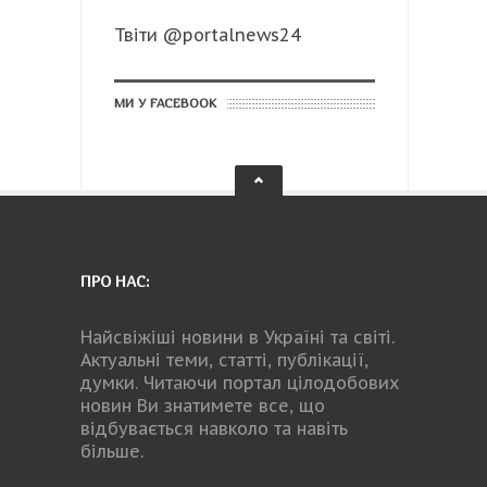
Твіти @portalnews24
МИ У FACEBOOK
ПРО НАС:
Найсвіжіші новини в Україні та світі.
Актуальні теми, статті, публікації,
думки. Читаючи портал цілодобових
новин Ви знатимете все, що
відбувається навколо та навіть
більше.