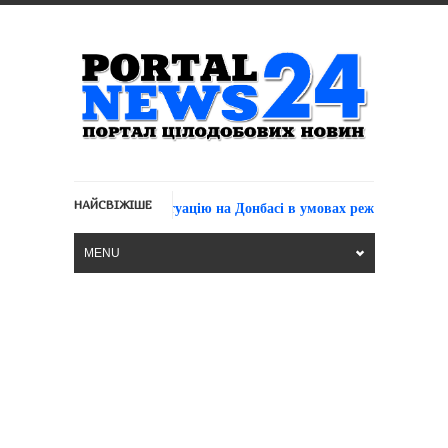
НАЙСВІЖІШЕ
оворив з Меркель ситуацію на Донбасі в умовах режиму припиненн
MENU