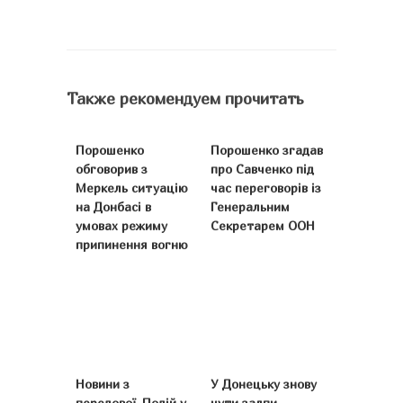
Также рекомендуем прочитать
Порошенко
Порошенко згадав
обговорив з
про Савченко під
Меркель ситуацію
час переговорів із
на Донбасі в
Генеральним
умовах режиму
Секретарем ООН
припинення вогню
Новини з
У Донецьку знову
передової. Подій у
чути залпи