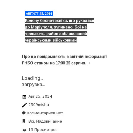
АВГУСТ 25, 2014
Колону бронетехніки, що рухалася
до Маріуполя, зупинено. Бої не
тривають, район заблокований
українськими військовими
Про це повідомляють в звітній інформації
РНБО станом на 17:00 25 серпня.
♦
Loading...
загрузка...
Авг 25, 2014
2309misha
Комментариев нет
Всі
,
Надзвичайне
13 Просмотров