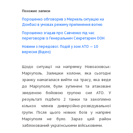
Похожие записи
Порошенко обговорив з Меркель ситуацію на
Донбасі в умовах режиму припинення вогню
Порошенко згадав про Савченко під час
переговорів із Генеральним Секретарем ООН
Новини з передової. Подій у зоні АТО — 10
вересня (Відео)
Щодо ситуації на напрямку Новоазовськ-
Маріуполь. Залишки колони, яка сьогодні
зранку намагалася вийти на трасу, яка веде
до Маріуполя, були зупинені та атаковані
зведеною бойовою групою сил АТО. У
результаті підбито 2 танки та захоплено
кількох членів диверсійно-розвідувальної
групи. Після цього ніяких боїв у напрямі
Маріуполя не було. Зараз цей район
заблокований українськими військовими.