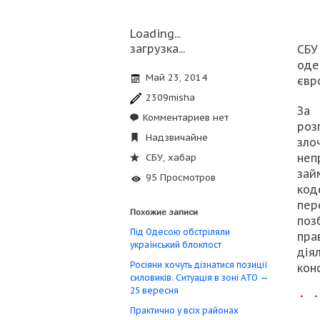
Loading...
загрузка...
СБУ
оде
Май 23, 2014
євр
2309misha
За 
Комментариев нет
роз
Надзвичайне
зло
неп
СБУ
,
хабар
зай
95 Просмотров
код
пе
Похожие записи
поз
Під Одесою обстріляли
пра
український блокпост
ді
Росіяни хочуть дізнатися позиції
кон
силовиків. Ситуація в зоні АТО —
25 вересня
Практично у всіх районах