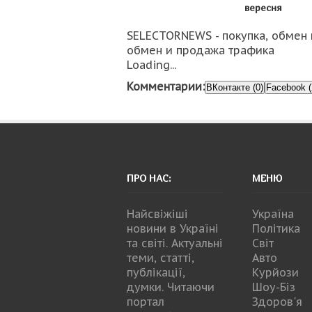
вересня
SELECTORNEWS - покупка, обмен 
обмен и продажа трафика
Loading...
Комментарии:
ВКонтакте (0)
Facebook (
ПРО НАС:
МЕНЮ
Найсвіжіші
Україна
новини в Україні
Політика
та світі. Актуальні
Світ
теми, статті,
Авто
публікації,
Курйози
думки. Читаючи
Шоу-Біз
портал
Здоров'я