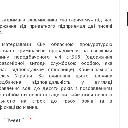
 затримала зловмисника «на гарячому» під час
ржання від приватного підприємця дві тисячі
о.
матеріалами СБУ обласною прокуратурою
почато кримінальне провадження за ознаками
чину передбаченого ч.4 ст.368 (одержання
равомірної вигоди службовою особою, яка
має відповідальне становище) Кримінального
ексу України. За вчинення цього злочину
редбачена відповідальність у вигляді
бавлення волі до десяти років з позбавленням
ва обіймати певні посади чи займатися певною
яльністю на строк до трьох років та з
фіскацією майна.
Tweet