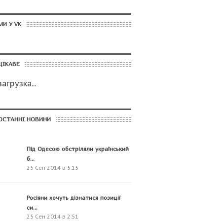
МИ У VK
ЦІКАВЕ
загрузка...
ОСТАННІ НОВИНИ
Під Одесою обстріляли український
б...
25 Сен 2014 в 5:15
Росіяни хочуть дізнатися позиції
си...
25 Сен 2014 в 2:51