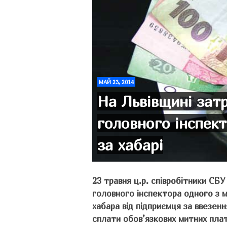
МАЙ 23, 2014
На Львівщині зат
головного інспек
за хабарі
23 травня ц.р. співробітники СБ
головного інспектора одного з м
хабара від підприємця за ввезен
сплати обов’язкових митних пла