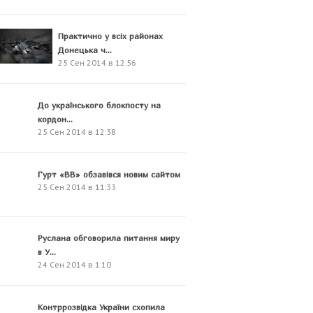
Практично у всіх районах
Донецька ч...
25 Сен 2014 в 12:56
До українського блокпосту на
кордон...
25 Сен 2014 в 12:38
Гурт «ВВ» обзавівся новим сайтом
25 Сен 2014 в 11:33
Руслана обговорила питання миру
в У...
24 Сен 2014 в 1:10
Контррозвідка України схопила