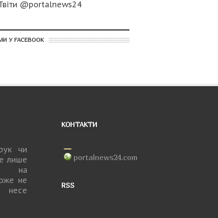
Твіти @portalnews24
МИ У FACEBOOK
КОНТАКТИ
друк чи
portalnews24.com
не лише
ня на
може не
RSS
 несе