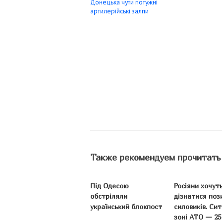
Донецька чути потужні
артилерійські залпи
Также рекомендуем прочитать
Під Одесою
Росіяни хочут
обстріляли
дізнатися поз
український блокпост
силовиків. Сит
зоні АТО — 25