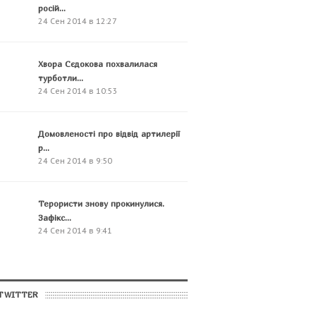
росій...
24 Сен 2014 в 12:27
Хвора Сєдокова похвалилася
турботли...
24 Сен 2014 в 10:53
Домовленості про відвід артилерії
р...
24 Сен 2014 в 9:50
Терористи знову прокинулися.
Зафікс...
24 Сен 2014 в 9:41
TWITTER