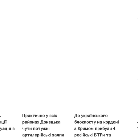
ь
Практично у всіх
До українського
иції
районах Донецька
блокпосту на кордоні
уація в
чути потужні
з Кримом прибули 4
артилерійські залпи
російські БТРи та