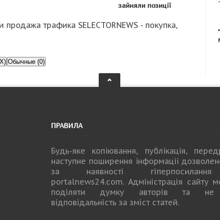
зайняли позиції
и продажа трафика SELECTORNEWS - покупка,
X)
Обычные (0)
ПРАВИЛА
Будь-яке копiювання, публiкацiя, пере
наступне поширення iнформацiї дозволе
за наявності гіперпосилан
portalnews24.com
. Адміністрація сайту 
поділяти думку авторів та не
відповідальність за зміст статей.