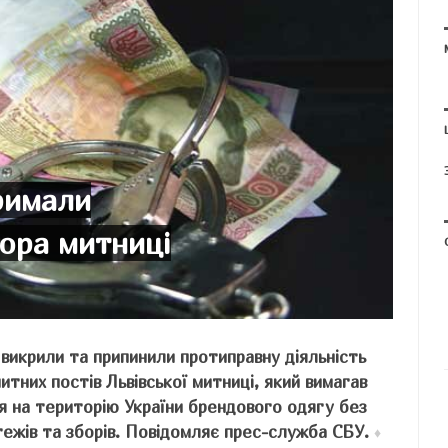
римали
тора митниці
У викрили та припинили протиправну діяльність
итних постів Львівської митниці, який вимагав
ня на територію України брендового одягу без
тежів та зборів. Повідомляє прес-служба СБУ.
♦