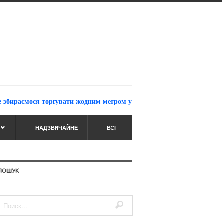
ємося торгувати жодним метром української землі» — Луценко (Віде
НАДЗВИЧАЙНЕ
ВСІ
ПОШУК