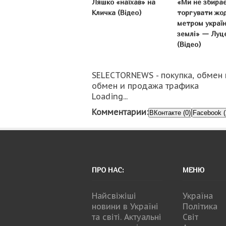
Ляшко «наїхав» на
«Ми не збира
Кличка (Відео)
торгувати жо
метром україн
землі» — Луц
(Відео)
SELECTORNEWS - покупка, обмен 
обмен и продажа трафика
Loading...
Комментарии:
ВКонтакте (0)
Facebook (
ПРО НАС:
МЕНЮ
Найсвіжіші
Україна
новини в Україні
Політика
та світі. Актуальні
Світ