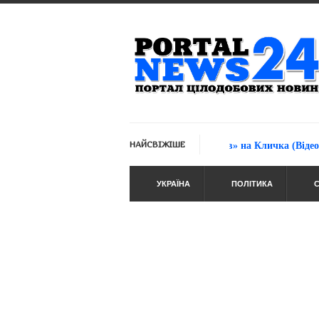
»Ві
НАЙСВІЖІШЕ
Ляшко «наїхав» на Кличка (Відео)
УКРАЇНА
ПОЛІТИКА
С