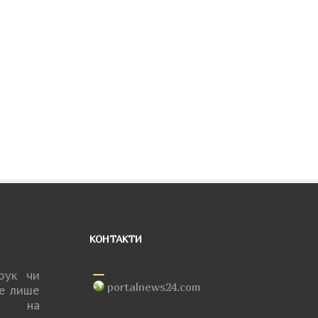
КОНТАКТИ
друк чи
portalnews24.com
не лише
ня на