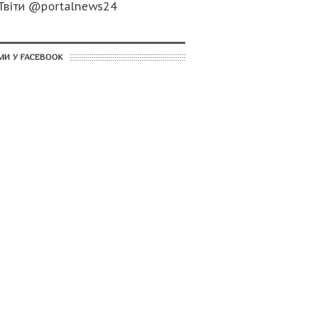
Твіти @portalnews24
МИ У FACEBOOK