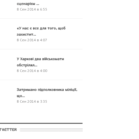
сценарієм ...
8 Сен 2014 в 6:55
«У нас є все для того, щоб
захистит...
8 Сен 2014 в 4:07
У Харкові два військомати
обстрілял...
8 Сен 2014 в 4:00
Затримано підполковника міліції,
що...
8 Сен 2014 в 3:35
TWITTER