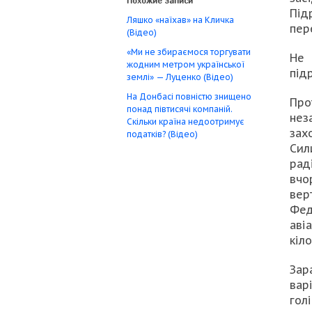
Похожие записи
Пі
Ляшко «наїхав» на Кличка
пер
(Відео)
«Ми не збираємося торгувати
Не 
жодним метром української
підр
землі» — Луценко (Відео)
На Донбасі повністю знищено
Про
понад півтисячі компаній.
нез
Скільки країна недоотримує
зах
податків? (Відео)
Си
рад
вчо
вер
Фед
аві
кіл
Зар
вар
гол