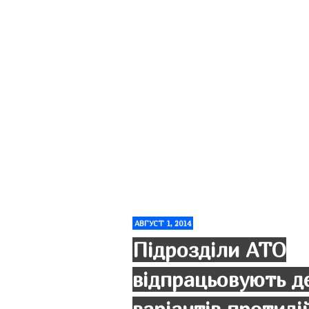
АВГУСТ 1, 2014
Підрозділи АТО
відпрацьовують д