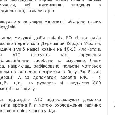
дрозділи, які виконували завдання з
едислокації, зазнали втрат.
вщухають регулярні мінометні обстріли наших
озділів.
тягом минулої доби авіація РФ кілька разів
аконно перетинала Державний Кордон України,
одячи вглиб нашої країни на 10-15 кілометрів.
ли АТО фіксують такі порушення
іолокаційними засобами та візуально. Лише
ра, наприклад, зафіксовано польоти чотирьох
тольотів вогневої підтримки з боку Російської
ерації. А за допомогою засобів РЛС – 3
аційні цілі, що рухались зі швидкістю 800
ометрів за годину.
аз підрозділи АТО відпрацьовують декілька
іантів протидій з метою охолодження гарячих
ів нашого північного сусіда.