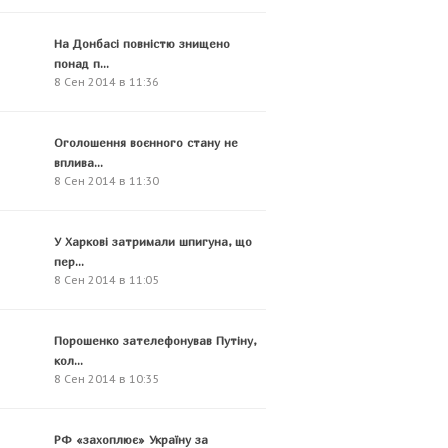
На Донбасі повністю знищено
понад п...
8 Сен 2014 в 11:36
Оголошення воєнного стану не
вплива...
8 Сен 2014 в 11:30
У Харкові затримали шпигуна, що
пер...
8 Сен 2014 в 11:05
Порошенко зателефонував Путіну,
кол...
8 Сен 2014 в 10:35
РФ «захоплює» Україну за