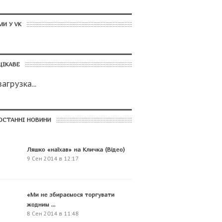
МИ У VK
ЦІКАВЕ
загрузка...
ОСТАННІ НОВИНИ
Ляшко «наїхав» на Кличка (Відео)
9 Сен 2014 в 12:17
«Ми не збираємося торгувати
жодним ...
8 Сен 2014 в 11:48