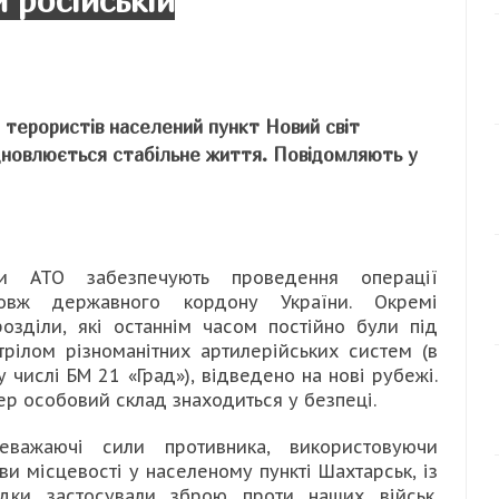
й російській
д терористів населений пункт Новий світ
ідновлюється стабільне життя. Повідомляють у
и АТО забезпечують проведення операції
овж державного кордону України. Окремі
розділи, які останнім часом постійно були під
трілом різноманітних артилерійських систем (в
у числі БМ 21 «Град»), відведено на нові рубежі.
ер особовий склад знаходиться у безпеці.
еважаючі сили противника, використовуючи
ви місцевості у населеному пункті Шахтарськ, із
ідки застосували зброю проти наших військ.