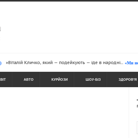
талій Кличко, який — подейкують — іде в народні...
«Ми не збира
ВІТ
АВТО
КУРЙОЗИ
ШОУ-БІЗ
ЗДОРОВ’Я