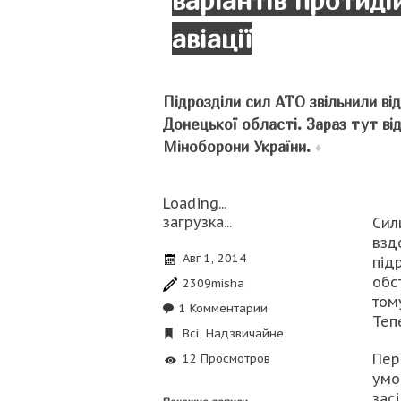
варіантів протиді
авіації
Підрозділи сил АТО звільнили ві
Донецької області. Зараз тут в
Міноборони України.
♦
Loading...
загрузка...
Сил
взд
Авг 1, 2014
під
обс
2309misha
том
1 Комментарии
Теп
Всі
,
Надзвичайне
Пер
12 Просмотров
умо
зас